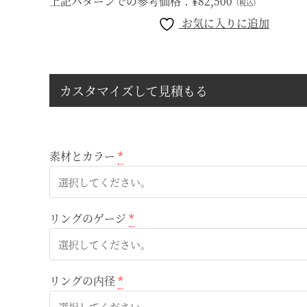
上記パターンでの参考価格：
¥82,500
（税込）
お気に入りに追加
カスタマイズして見積もる
素材とカラー
*
リングのゲージ
*
リングの内径
*