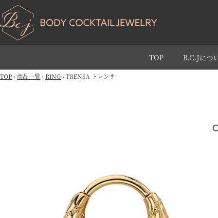
TOP
B.C.Jにつ
TOP
›
商品一覧
›
RING
›
TRENSA トレンサ