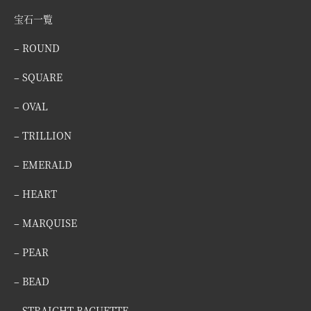
宝石一覧
– ROUND
– SQUARE
– OVAL
– TRILLION
– EMERALD
– HEART
– MARQUISE
– PEAR
– BEAD
– STRAIGHT BAGUETTE