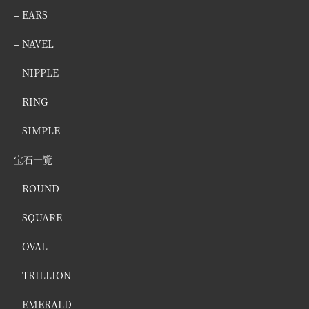
– EARS
– NAVEL
– NIPPLE
– RING
– SIMPLE
宝石一覧
– ROUND
– SQUARE
– OVAL
– TRILLION
– EMERALD