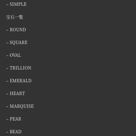
– SIMPLE
宝石一覧
– ROUND
– SQUARE
– OVAL
– TRILLION
– EMERALD
– HEART
– MARQUISE
– PEAR
– BEAD