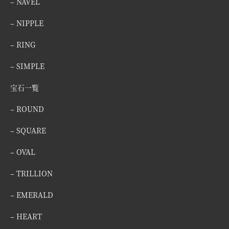
– NAVEL
– NIPPLE
– RING
– SIMPLE
宝石一覧
– ROUND
– SQUARE
– OVAL
– TRILLION
– EMERALD
– HEART