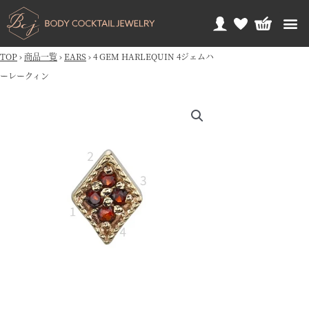
TOP
›
商品一覧
›
EARS
›
4 GEM HARLEQUIN 4ジェムハ
ーレークィン