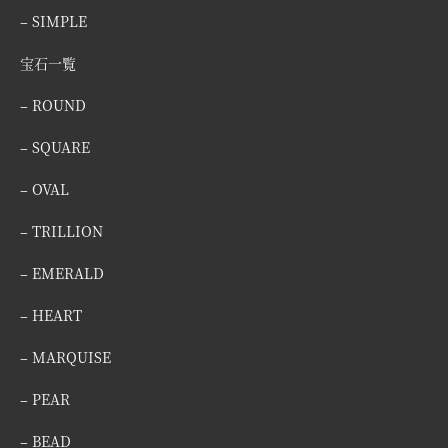
– SIMPLE
宝石一覧
– ROUND
– SQUARE
– OVAL
– TRILLION
– EMERALD
– HEART
– MARQUISE
– PEAR
– BEAD